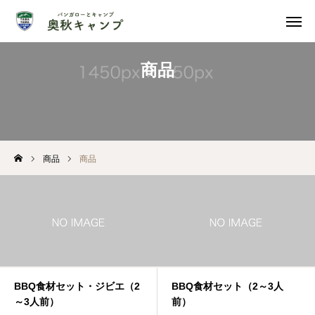
商品
電話
営業時間
アクセス
予約
商品
商品
カート
ホーム
奥秋キャンプ
宿泊施設一覧
BBQ食材セット・ジビエ（2
BBQ食材セット（2～3人
～3人前）
前）
ご利用案内