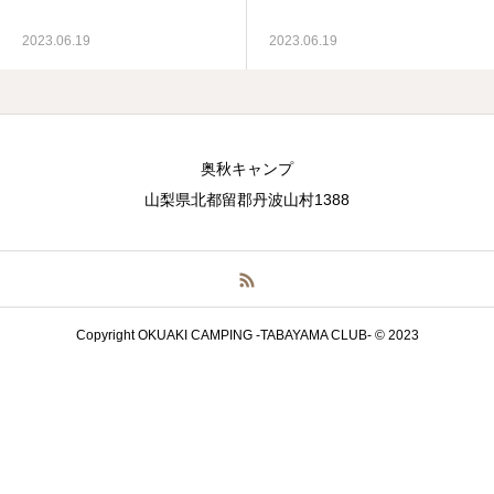
お問い合わせ
2023.06.19
2023.06.19
特定商取引法の表示
奥秋キャンプ
山梨県北都留郡丹波山村1388
Copyright OKUAKI CAMPING -TABAYAMA CLUB- © 2023
電話
アクセス
予約